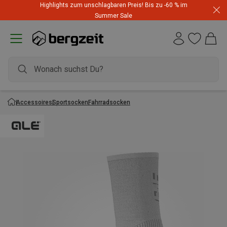
Highlights zum unschlagbaren Preis! Bis zu -60 % im
Summer Sale
Accessoires
Sportsocken
Fahrradsocken