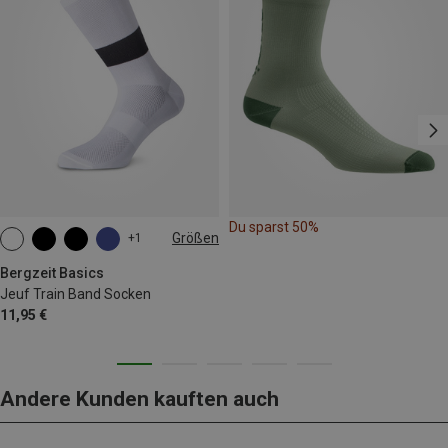
Du sparst 50%
Größen
+1
39|40|41|42
Bergzeit Basics
Jeuf Train Band Socken
11,95 €
Andere Kunden kauften auch