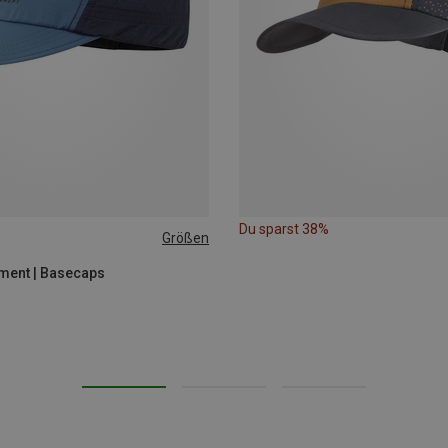
Du sparst 38%
Größen
ment | Basecaps