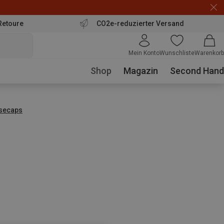
Retoure
CO2e-reduzierter Versand
Mein Konto
Wunschliste
Warenkorb
Shop
Magazin
Second Hand
secaps