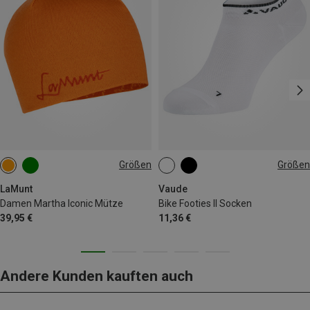
Größen
Größen
ONE SIZE
36|37|38
39|40|41
42|43|44
45|46|47
LaMunt
Vaude
Damen Martha Iconic Mütze
Bike Footies II Socken
39,95 €
11,36 €
Andere Kunden kauften auch