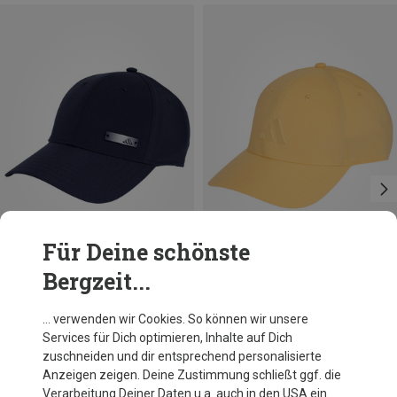
Für Deine schönste
Bergzeit...
Du sparst 32%
Größen
56CM
58CM
60CM
adidas
… verwenden wir Cookies. So können wir unsere
Baseball Lightweights Metal Cap
Services für Dich optimieren, Inhalte auf Dich
16,52 €
zuschneiden und dir entsprechend personalisierte
Anzeigen zeigen. Deine Zustimmung schließt ggf. die
Verarbeitung Deiner Daten u.a. auch in den USA ein.