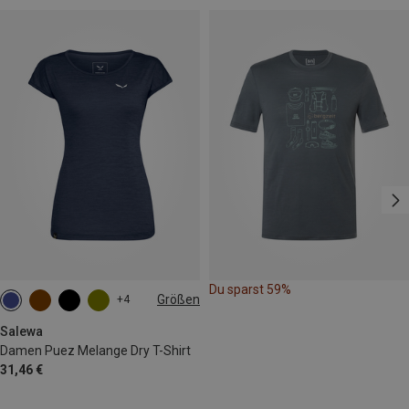
Du sparst 59%
Größen
+4
M
L
XL
XXL
Salewa
Damen Puez Melange Dry T-Shirt
31,46 €