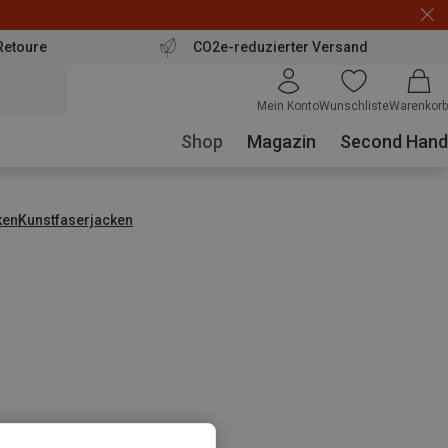
Retoure
CO2e-reduzierter Versand
Mein Konto
Wunschliste
Warenkorb
Shop
Magazin
Second Hand
ken
Kunstfaserjacken