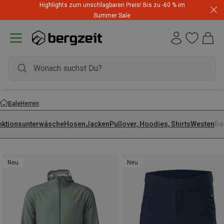
Highlights zum unschlagbaren Preis! Bis zu -60 % im
Summer Sale
Sale
Herren
nktionsunterwäsche
Hosen
Jacken
Pullover, Hoodies, Shirts
Westen
Ba
Neu
Neu