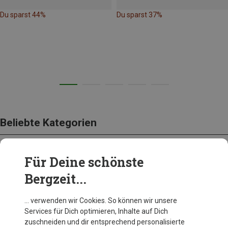
Du sparst 44%
Du sparst 37%
Beliebte Kategorien
Für Deine schönste
BEKLEIDUNG
Bergzeit...
… verwenden wir Cookies. So können wir unsere
Services für Dich optimieren, Inhalte auf Dich
zuschneiden und dir entsprechend personalisierte