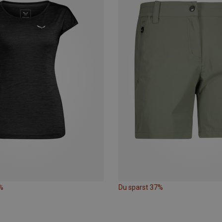
%
Du sparst 37%