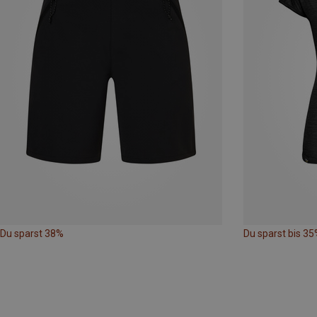
Du sparst 38%
Du sparst bis 35