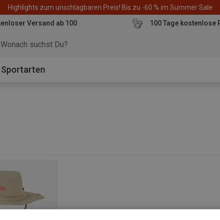
Highlights zum unschlagbaren Preis! Bis zu -60 % im Summer Sale
enloser Versand ab 100
100 Tage kostenlose 
o
Sportarten