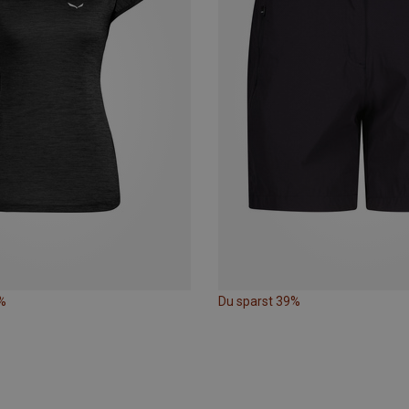
%
Du sparst 39%