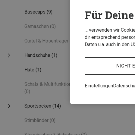
Für Deine 
Basecaps
(9)
Gamaschen
(0)
… verwenden wir Cookies
dir entsprechend person
Gürtel & Hosenträger
(0)
Daten u.a. auch in den 
Handschuhe
(1)
Du sparst 30%
NICHT 
Hüte
(1)
Schals & Multifunktionstücher
Einstellungen
Datenschu
(0)
Sportsocken
(14)
Stirnbänder
(0)
Sturmhauben & Balaclavas
(0)