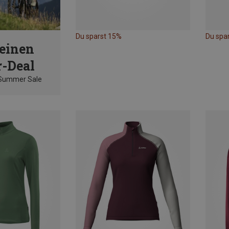
Du sparst 15%
Du spa
einen
-Deal
 Summer Sale