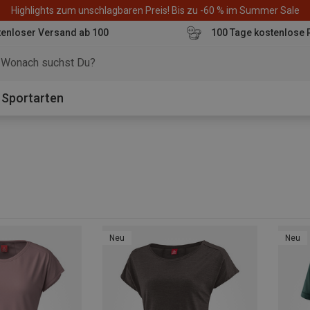
Highlights zum unschlagbaren Preis! Bis zu -60 % im Summer Sale
enloser Versand ab 100
100 Tage kostenlose 
o
Sportarten
Neu
Neu