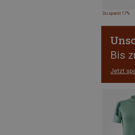
Du sparst 17%
Unsc
Bis 
Jetzt sp