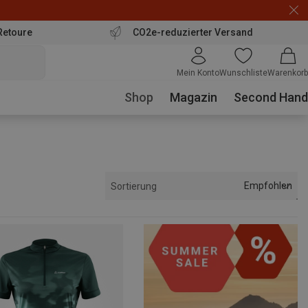
Retoure
CO2e-reduzierter Versand
Mein Konto
Wunschliste
Warenkorb
Shop
Magazin
Second Hand
Empfohlen
Sortierung