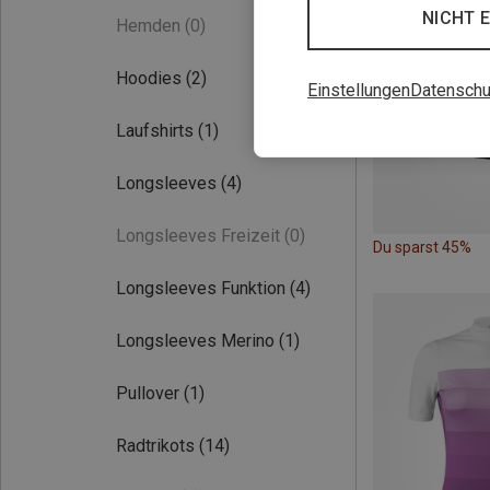
NICHT 
Hemden
(0)
Hoodies
(2)
Einstellungen
Datenschu
Laufshirts
(1)
Longsleeves
(4)
Longsleeves Freizeit
(0)
Du sparst 45%
Longsleeves Funktion
(4)
Longsleeves Merino
(1)
Pullover
(1)
Radtrikots
(14)