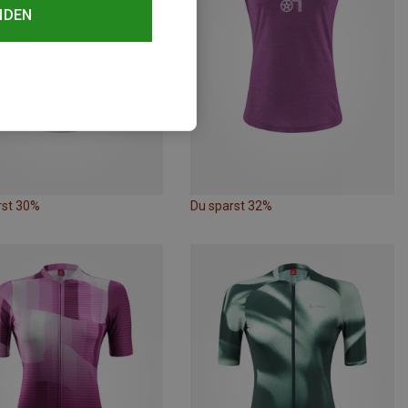
NDEN
rst 30%
Du sparst 32%