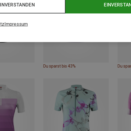
EINVERSTANDEN
EINVERSTA
tz
Impressum
Du sparst bis 43%
Du spa