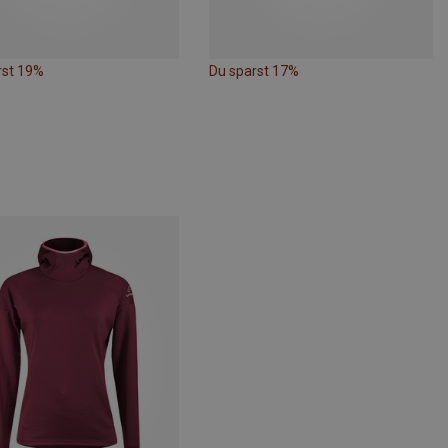
rst 19%
Du sparst 17%