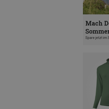
Mach D
Sommer
Spare jetzt im