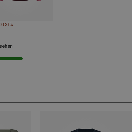
rst 21%
esehen