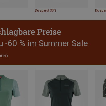
Du sparst 30%
Du spa
hlagbare Preise
zu -60 % im Summer Sale
aren