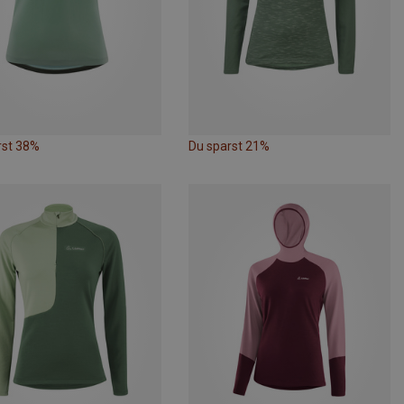
rst 38%
Du sparst 21%