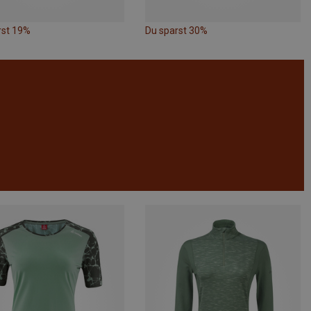
rst 19%
Du sparst 30%