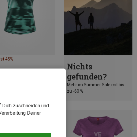
rst 45%
Nichts
gefunden?
Mehr im Summer Sale mit bis
zu -60 %
uf Dich zuschneiden und
Verarbeitung Deiner