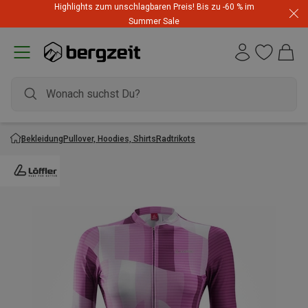
Highlights zum unschlagbaren Preis! Bis zu -60 % im
Summer Sale
Bekleidung
Pullover, Hoodies, Shirts
Radtrikots