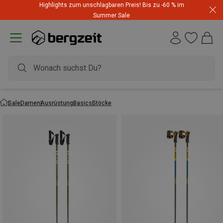
Highlights zum unschlagbaren Preis! Bis zu -60 % im
Summer Sale
Sale
Damen
Ausrüstung
Basics
Stöcke