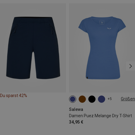
Du sparst 42%
Größen
+5
XS
S
M
L
Salewa
Damen Puez Melange Dry T-Shirt
34,95 €