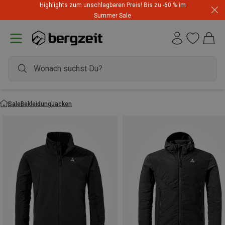
Highlights zum unschlagbaren Preis! Bis zu -60 % im
Summer Sale
Sale
Bekleidung
Jacken