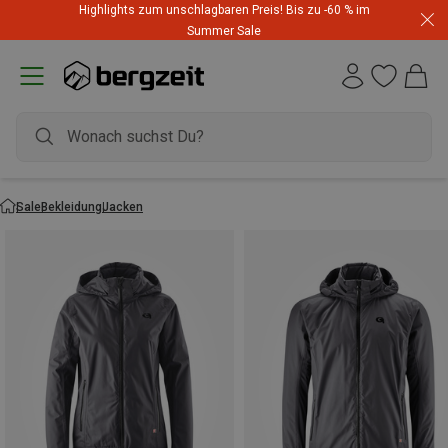
Highlights zum unschlagbaren Preis! Bis zu -60 % im
Summer Sale
Sale
Bekleidung
Jacken