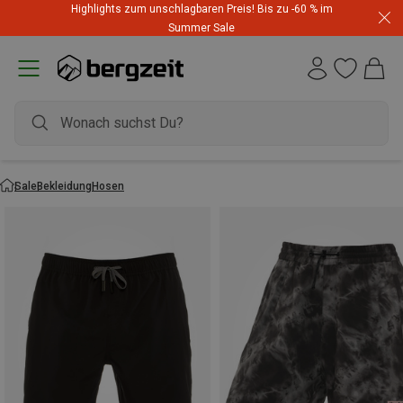
Highlights zum unschlagbaren Preis! Bis zu -60 % im
Summer Sale
Sale
Bekleidung
Hosen