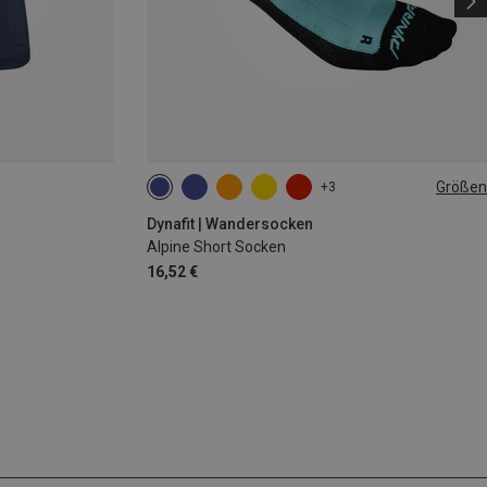
Größen
+3
35|36|37|38
39|40|41|42
43|44|45|46
Dynafit | Wandersocken
Alpine Short Socken
16,52 €