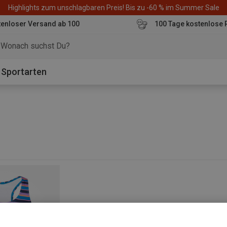
Highlights zum unschlagbaren Preis! Bis zu -60 % im Summer Sale
enloser Versand ab 100
100 Tage kostenlose 
o
Sportarten