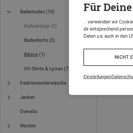
Für Deine 
Bademoden
(10)
… verwenden wir Cookies
Badeanzüge
(0)
dir entsprechend person
Daten u.a. auch in den 
Badeshorts
(2)
Bikinis
(1)
NICHT 
Du sparst 40%
UV-Shirts & Lycras
(7)
Einstellungen
Datenschu
Funktionsunterwäsche
Jacken
Overalls
Westen