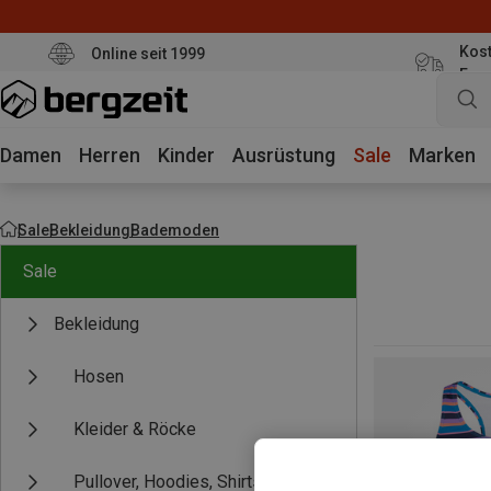
Kost
Online seit 1999
Eur
Damen
Herren
Kinder
Ausrüstung
Sale
Marken
Sale
Bekleidung
Bademoden
Sale
Bekleidung
Hosen
Kleider & Röcke
Pullover, Hoodies, Shirts