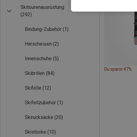
Skitourenausrüstung
(292)
Bindung-Zubehör
(1)
Harscheisen
(2)
Innenschuhe
(5)
Du sparst 47%
Skibrillen
(84)
Skifelle
(12)
Skifellzubehör
(1)
Skirucksäcke
(20)
Skistöcke
(10)