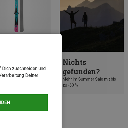
rst 39%
Nichts
uf Dich zuschneiden und
gefunden?
Verarbeitung Deiner
Mehr im Summer Sale mit bis
zu -60 %
NDEN