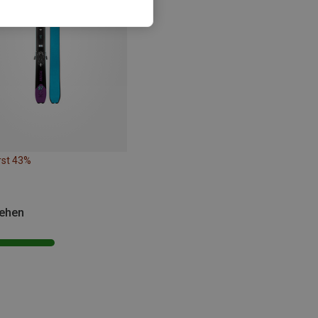
rst 43%
sehen