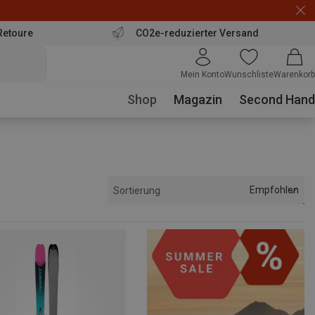
Retoure
CO2e-reduzierter Versand
Mein Konto
Wunschliste
Warenkorb
Shop
Magazin
Second Hand
Empfohlen
Sortierung