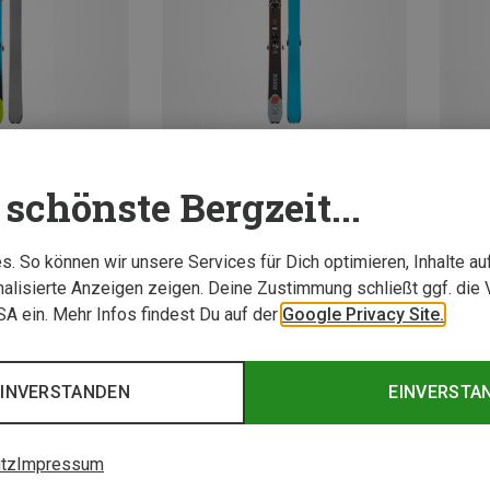
schönste Bergzeit...
Du sparst 42%
Du spa
. So können wir unsere Services für Dich optimieren, Inhalte a
alisierte Anzeigen zeigen. Deine Zustimmung schließt ggf. die 
USA ein. Mehr Infos findest Du auf der
Google Privacy Site.
EINVERSTANDEN
EINVERSTA
tz
Impressum