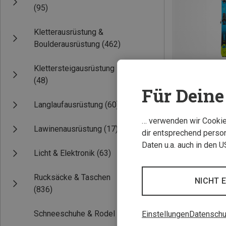
(95)
Kletterausrüstung &
Boulderausrüstung
(462)
Klettersteigausrüstung
(48)
Für Deine 
Du sparst 43%
Langlaufausrüstung
(60)
… verwenden wir Cookies
Lawinenausrüstung
(17)
dir entsprechend person
Daten u.a. auch in den 
Licht & Elektronik
(63)
Rucksäcke & Taschen
NICHT 
(836)
Schneeschuhe & Rodel
(3)
Einstellungen
Datenschu