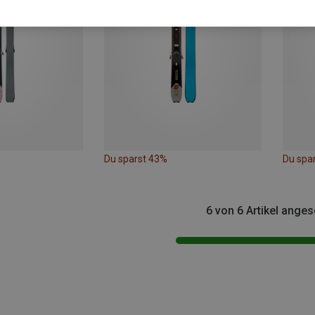
Du sparst 43%
Du spa
6 von 6 Artikel ange