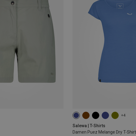
+4
XS
S
M
L
XL
Salewa | T-Shirts
Damen Puez Melange Dry T-Shirt