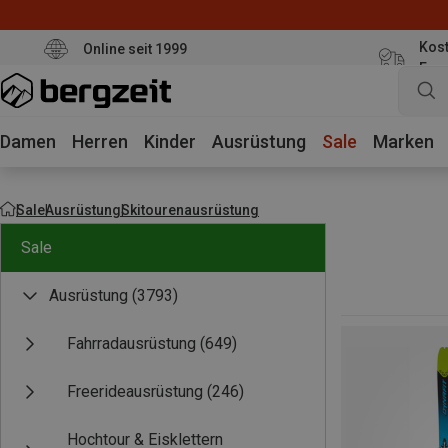
Kost
Online seit 1999
Eur
Damen
Herren
Kinder
Ausrüstung
Sale
Marken
Sale
Ausrüstung
Skitourenausrüstung
Sale
Ausrüstung
(3793)
Fahrradausrüstung
(649)
Freerideausrüstung
(246)
Hochtour & Eisklettern