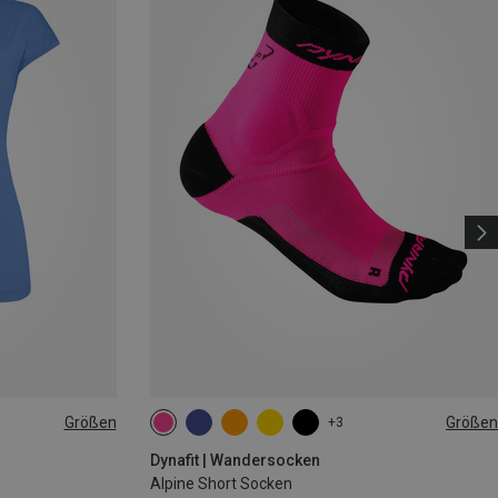
Größen
Größen
+3
35|36|37|38
39|40|41|42
43|44|45|46
Dynafit | Wandersocken
Alpine Short Socken