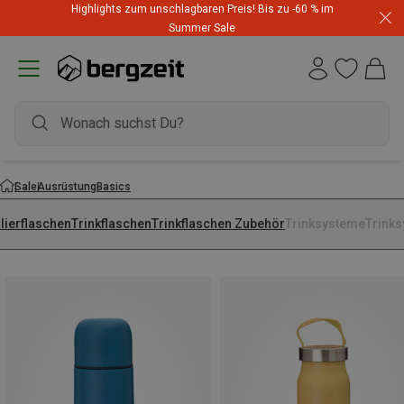
Highlights zum unschlagbaren Preis! Bis zu -60 % im
Summer Sale
Sale
Ausrüstung
Basics
lierflaschen
Trinkflaschen
Trinkflaschen Zubehör
Trinksysteme
Trink