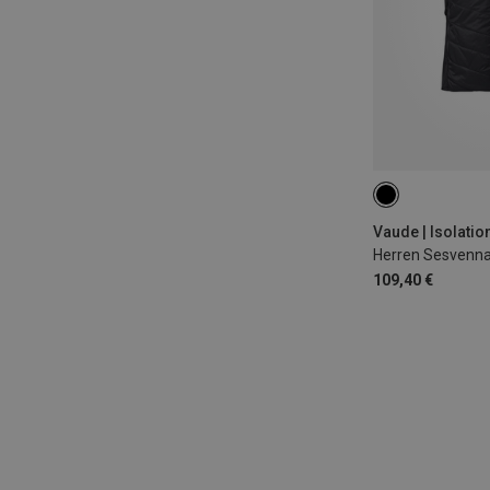
M
L
Vaude | Isolati
Herren Sesvenna
109,40 €