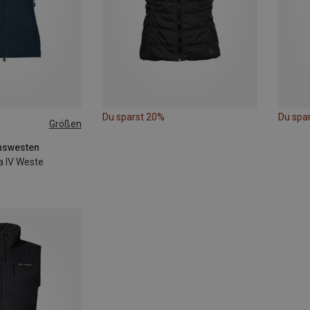
Du sparst 20%
Du spa
Größen
S
M
onswesten
 IV Weste