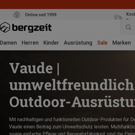
Kost
Online seit 1999
Eur
Damen
Herren
Kinder
Ausrüstung
Sale
Marken
Vaude |
umweltfreundlich
Outdoor-Ausrüst
Mit nachhaltigen und funktionellen Outdoor-Produkten für 
Vaude einen Beitrag zum Umweltschutz leisten. Multifunktion
sowie einfache Pflege und Reparaturfähigkeit sind die Elem