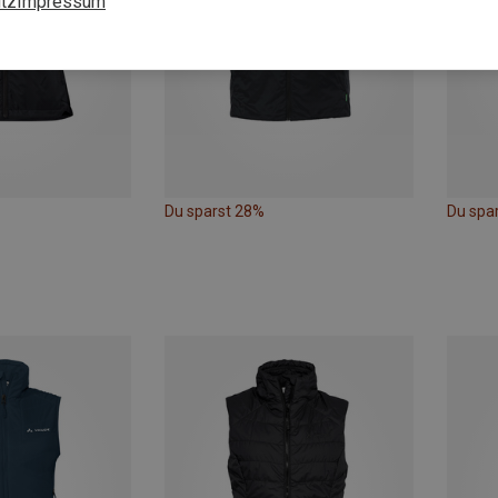
tz
Impressum
Du sparst 28%
Du spa