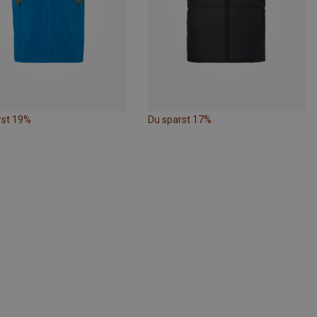
rst 19%
Du sparst 17%