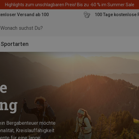
Highlights zum unschlagbaren Preis! Bis zu -60 % im Summer Sale
enloser Versand ab 100
100 Tage kostenlose 
o
Sportarten
e
ung
Dein Bergabenteuer möchte
alität, Kreislauffähigkeit
ente für eine lange