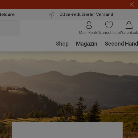
Retoure
CO2e-reduzierter Versand
Mein Konto
Wunschliste
Warenkorb
Shop
Magazin
Second Hand