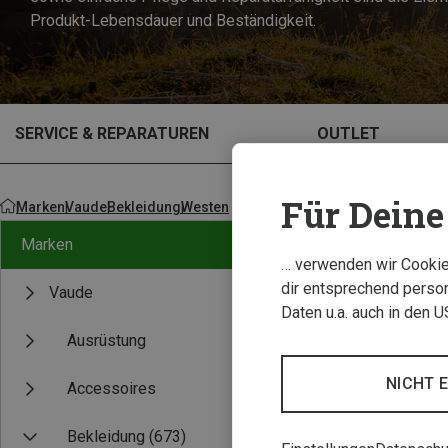
Produkt-Lebensdauer und Beständigkeit.
SERVICE & REPARATUREN
OUTLET
Für Deine 
Marken
Vaude
Bekleidung
Westen
Marken
… verwenden wir Cookies
dir entsprechend person
Vaude
Daten u.a. auch in den 
Ausrüstung
NICHT 
Accessoires
Bekleidung
(673)