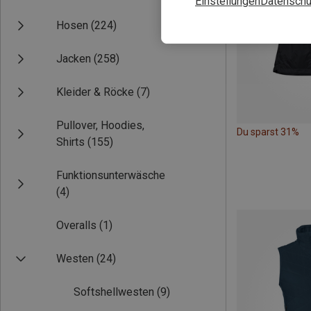
Einstellungen
Datenschu
Hosen
(224)
Jacken
(258)
Kleider & Röcke
(7)
Pullover, Hoodies,
Du sparst 31%
Shirts
(155)
Funktionsunterwäsche
(4)
Overalls
(1)
Westen
(24)
Softshellwesten
(9)