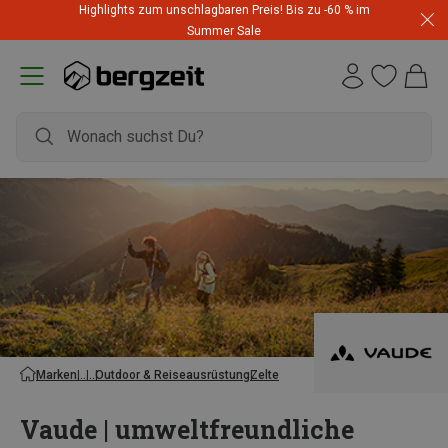
Highlights zum unschlagbaren Preis! Bis zu -60 % im
Summer Sale
Marken
Outdoor & Reiseausrüstung
Zelte
Vaude | umweltfreundliche