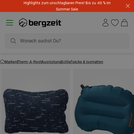
Highlights zum unschlagbaren Preis! Bis zu -60 % im
Summer Sale
Marken
Therm-A-Rest
Ausrüstung
Schlafsäcke & Isomatten