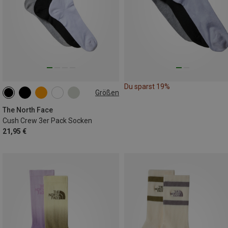
Du sparst 19%
Größen
35|36|37
38|39|40
41|42|43
44|45|46
The North Face
Cush Crew 3er Pack Socken
21,95 €