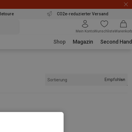
Retoure
CO2e-reduzierter Versand
Mein Konto
Wunschliste
Warenkorb
Shop
Magazin
Second Hand
Empfohlen
Sortierung