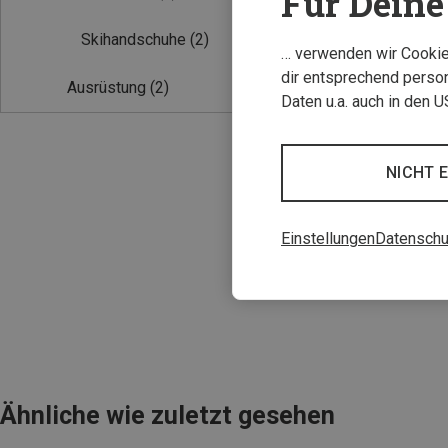
Für Deine 
Skihandschuhe
(2)
… verwenden wir Cookies
dir entsprechend person
Ausrüstung
(2)
Daten u.a. auch in den 
NICHT 
Du sparst 16%
Einstellungen
Datenschu
Ähnliche wie zuletzt gesehen