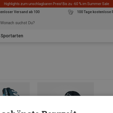
Highlights zum unschlagbaren Preis! Bis zu -60 % im Summer Sale
enloser Versand ab 100
100 Tage kostenlose 
o
Sportarten