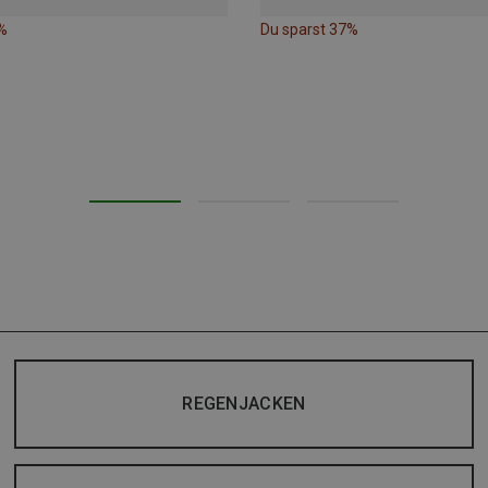
%
Du sparst 37%
REGENJACKEN