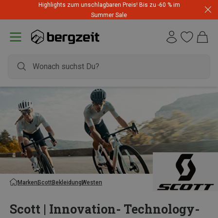
Highlights zum unschlagbaren Preis! Bis zu -60 % im
Summer Sale
Marken
Scott
Bekleidung
Westen
Scott | Innovation- Technology-