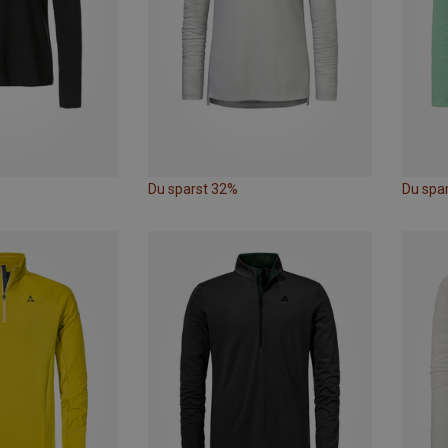
Du sparst 32%
Du spa