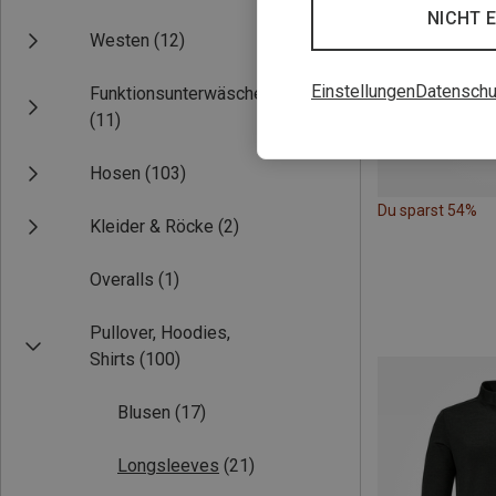
NICHT 
Westen
(12)
Einstellungen
Datenschu
Funktionsunterwäsche
(11)
Hosen
(103)
Du sparst 54%
Kleider & Röcke
(2)
Overalls
(1)
Pullover, Hoodies,
Shirts
(100)
Blusen
(17)
Longsleeves
(21)