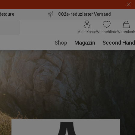
Retoure
CO2e-reduzierter Versand
Mein Konto
Wunschliste
Warenkorb
Shop
Magazin
Second Hand