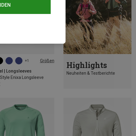
NDEN
Größen
+1
Highlights
L
XL
XXL
3XL
el | Longsleeves
Neuheiten & Testberichte
Style Enixa Longsleeve
€