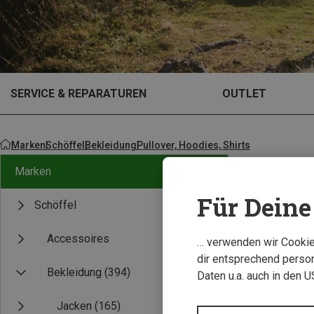
SERVICE & REPARATUREN
OUTLET
Marken
Schöffel
Bekleidung
Pullover, Hoodies, Shirts
Marken
Für Deine 
Schöffel
Accessoires
… verwenden wir Cookies
dir entsprechend person
Bekleidung
(394)
Daten u.a. auch in den 
Jacken
(165)