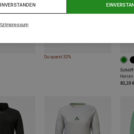
EINVERSTANDEN
EINVERSTA
tz
Impressum
Du sparst 32%
M
Schöff
Herren 
82,20 