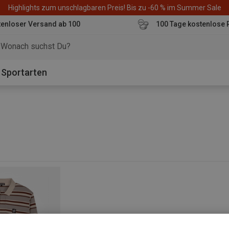
Highlights zum unschlagbaren Preis! Bis zu -60 % im Summer Sale
enloser Versand ab 100
100 Tage kostenlose 
o
Sportarten