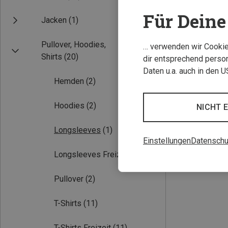
Für Deine 
Jacken
(1)
Pullover, Hoodies,
… verwenden wir Cookies
Shirts
(20)
dir entsprechend person
Daten u.a. auch in den 
Hemden
(2)
Du sparst 35%
Hoodies
(2)
NICHT 
Longsleeves
(1)
Einstellungen
Datenschu
Longsleeves Freizeit
(1)
Pullover
(2)
T-Shirts
(11)
T-Shirts Freizeit
(11)