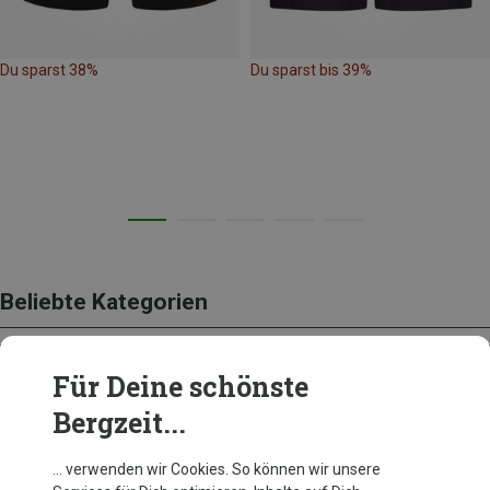
Du sparst 38%
Du sparst bis 39%
Beliebte Kategorien
Für Deine schönste
BEKLEIDUNG
Bergzeit...
… verwenden wir Cookies. So können wir unsere