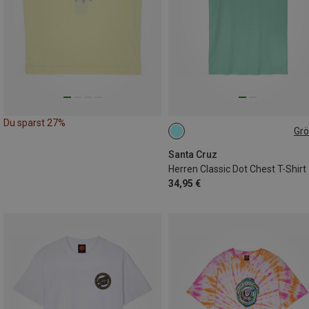
Du sparst 27%
Gr
S
M
Santa Cruz
Herren Classic Dot Chest T-Shirt
34,95 €