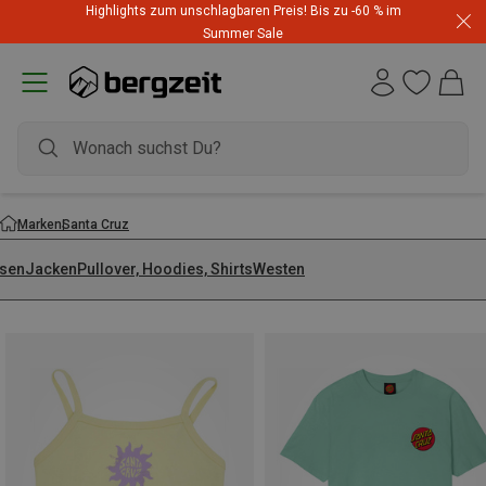
Highlights zum unschlagbaren Preis! Bis zu -60 % im
Summer Sale
Marken
Santa Cruz
sen
Jacken
Pullover, Hoodies, Shirts
Westen