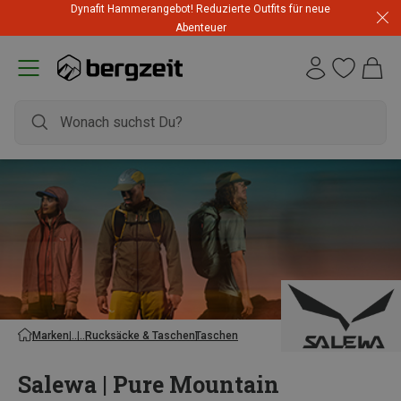
Dynafit Hammerangebot! Reduzierte Outfits für neue
Abenteuer
Marken
Rucksäcke & Taschen
Taschen
Salewa | Pure Mountain