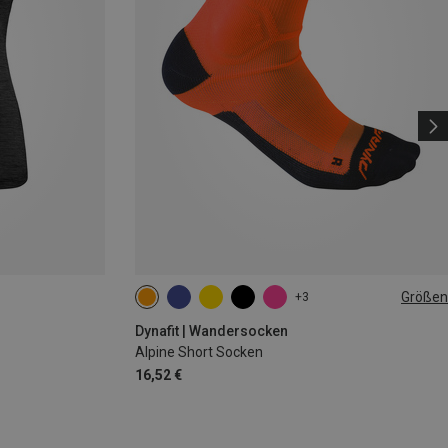
Größen
+3
35|36|37|38
39|40|41|42
43|44|45|46
Dynafit | Wandersocken
Alpine Short Socken
16,52 €