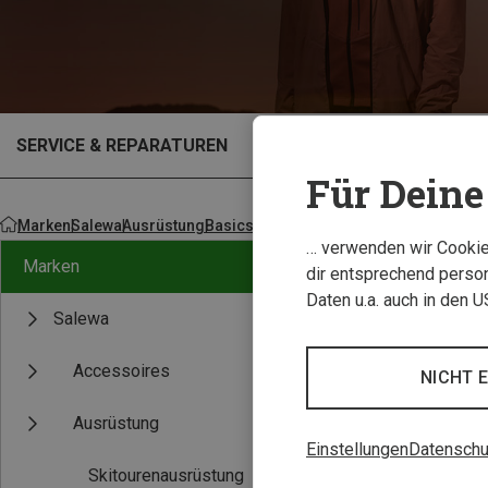
SERVICE & REPARATUREN
OUTLET
Für Deine 
Marken
Salewa
Ausrüstung
Basics
Stöcke
… verwenden wir Cookies
Marken
dir entsprechend person
Daten u.a. auch in den 
Salewa
Accessoires
NICHT 
Ausrüstung
Einstellungen
Datenschu
Skitourenausrüstung