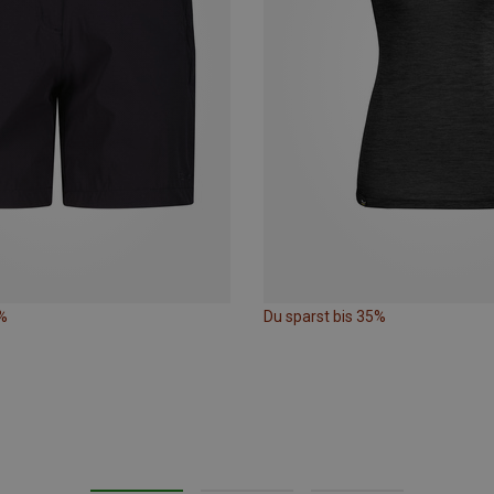
%
Du sparst bis 35%