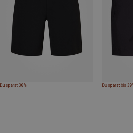
Du sparst 38%
Du sparst bis 39