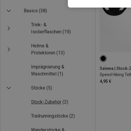
Basics
(38)
Trink- &
Isolierflaschen
(19)
Helme &
Protektoren
(13)
Imprägnierung &
Salewa | Stock-
Waschmittel
(1)
Speed Hiking Tel
4,95 €
Stöcke
(5)
Stock-Zubehör
(2)
Trailrunningstöcke
(2)
Wanderstöcke &