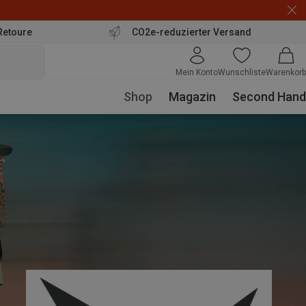
Retoure
CO2e-reduzierter Versand
Mein Konto
Wunschliste
Warenkorb
Shop
Magazin
Second Hand