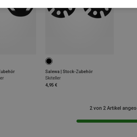
Zubehör
Salewa | Stock-Zubehör
ler
Skiteller
4,95 €
2 von 2 Artikel ange