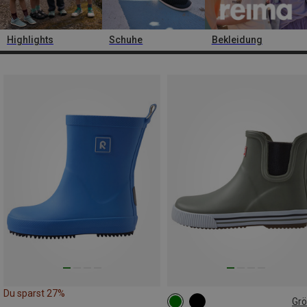
Highlights
Schuhe
Bekleidung
Du sparst 27%
Gr