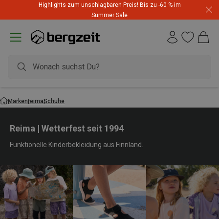
Highlights zum unschlagbaren Preis! Bis zu -60 % im
Summer Sale
Marken
reima
Schuhe
Reima | Wetterfest seit 1994
Funktionelle Kinderbekleidung aus Finnland.