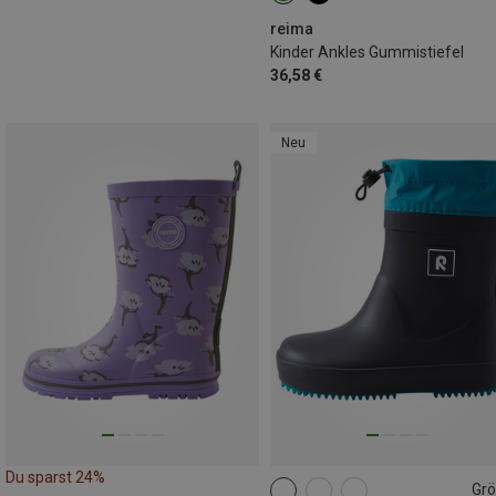
reima
Kinder Ankles Gummistiefel
36,58 €
Neu
Du sparst 24%
Gr