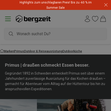
Highlights zum unschlagbaren Preis! Bis zu -60 % im
Summer Sale
Marken
Primus
Outdoor & Reiseausrüstung
Outdoorküche
Primus | draußen schmeckt Essen besser.
Gegründet 1892 in Schweden entwickelt Primus seit über einem
Jahrhundert zuverlässige Ausrüstung für das Kochen draußen –
gemacht für Abenteuer vom Alltag auf der Hüttentour bis hin zu
anspruchsvollen Expeditionen.