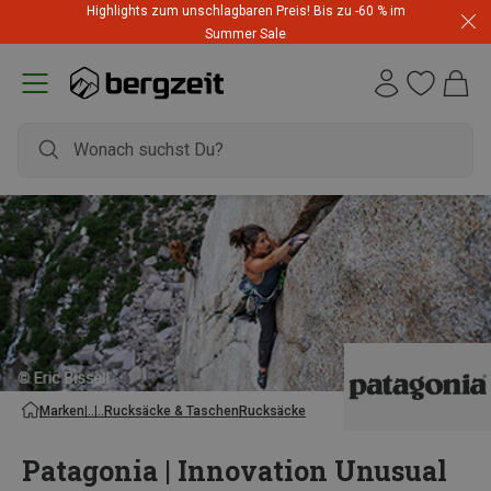
Highlights zum unschlagbaren Preis! Bis zu -60 % im
Summer Sale
Marken
Rucksäcke & Taschen
Rucksäcke
Patagonia | Innovation Unusual