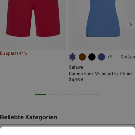
Du sparst 44%
Größen
+5
XS
S
M
L
Salewa
Damen Puez Melange Dry T-Shirt
34,95 €
Beliebte Kategorien