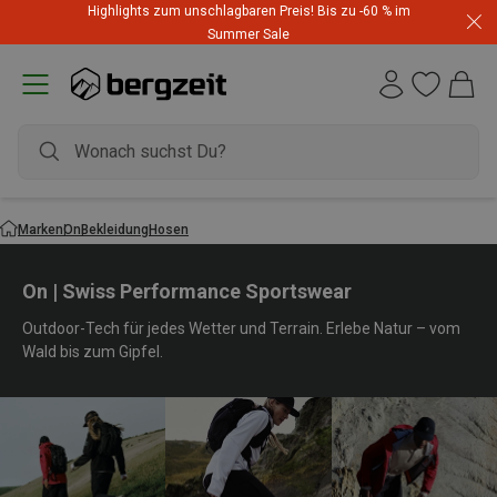
Highlights zum unschlagbaren Preis! Bis zu -60 % im
Summer Sale
Marken
On
Bekleidung
Hosen
On | Swiss Performance Sportswear
Outdoor-Tech für jedes Wetter und Terrain. Erlebe Natur – vom
Wald bis zum Gipfel.