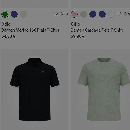
Größen
Gr
+2
XS
S
M
L
XL
XS
S
M
L
XL
Odlo
Odlo
Damen Merino 160 Plain T-Shirt
Damen Cardada Polo T-Shirt
64,50 €
59,80 €