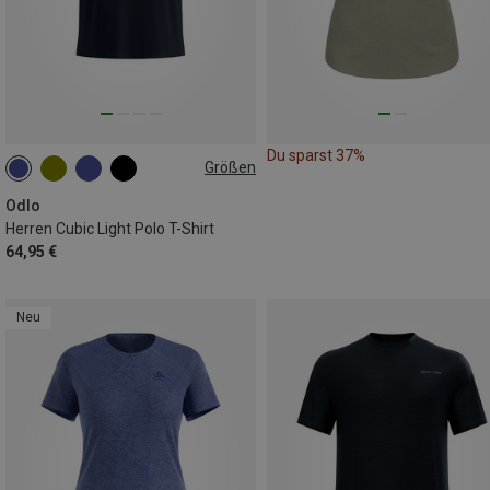
Du sparst 37%
Größen
S
M
L
XL
XXL
Odlo
Herren Cubic Light Polo T-Shirt
64,95 €
Neu