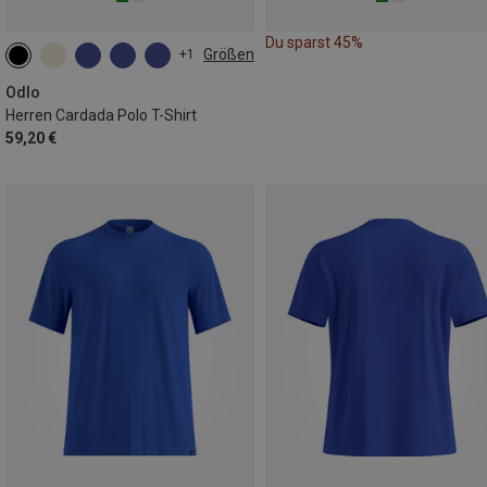
Du sparst 45%
Größen
+1
S
M
L
XL
XXL
3XL
Odlo
Herren Cardada Polo T-Shirt
59,20 €