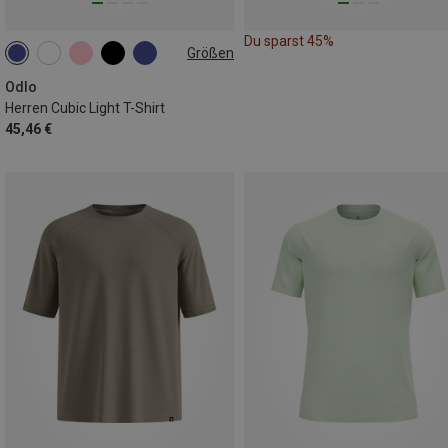
Du sparst 45%
Größen
M
L
XL
Odlo
Herren Cubic Light T-Shirt
45,46 €