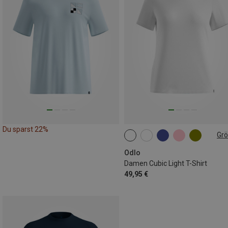
Du sparst 22%
Gr
S
M
Odlo
Damen Cubic Light T-Shirt
49,95 €