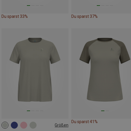
Du sparst 33%
Du sparst 37%
Du sparst 41%
Größen
XS
S
M
L
XL