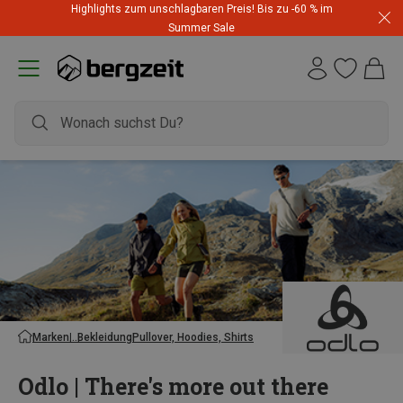
Highlights zum unschlagbaren Preis! Bis zu -60 % im
Summer Sale
Marken
Bekleidung
Pullover, Hoodies, Shirts
Odlo | There's more out there