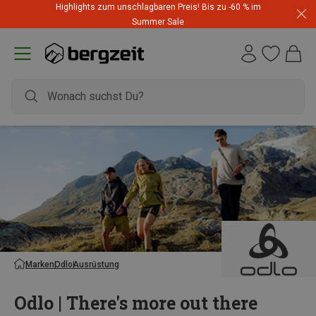
Highlights zum unschlagbaren Preis! Bis zu -60 % im
Summer Sale
Marken
Odlo
Ausrüstung
Odlo | There's more out there