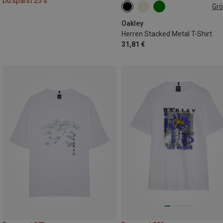
Du sparst 25%
Gr
S
M
Oakley
Herren Stacked Metal T-Shirt
31,81 €