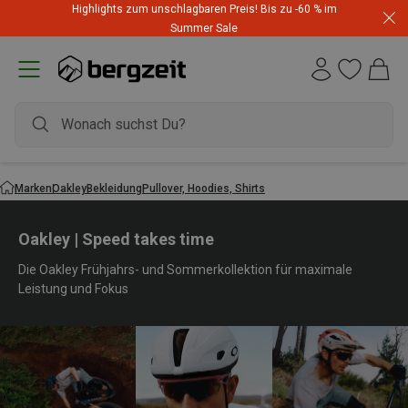
Highlights zum unschlagbaren Preis! Bis zu -60 % im
Summer Sale
Marken
Oakley
Bekleidung
Pullover, Hoodies, Shirts
Oakley | Speed takes time
Die Oakley Frühjahrs- und Sommerkollektion für maximale
Leistung und Fokus