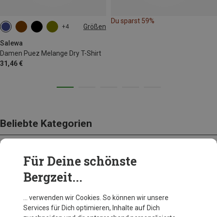
Du sparst 59%
Größen
+4
M
L
XL
XXL
Salewa
Damen Puez Melange Dry T-Shirt
31,46 €
Beliebte Kategorien
Für Deine schönste
BEKLEIDUNG
Bergzeit...
… verwenden wir Cookies. So können wir unsere
Services für Dich optimieren, Inhalte auf Dich