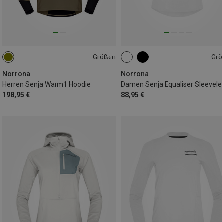
Größen
Gr
S
L
XL
S
L
Norrona
Norrona
Herren Senja Warm1 Hoodie
198,95 €
88,95 €