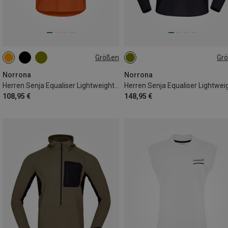
Größen
Gr
S
M
L
XL
S
M
L
XL
Norrona
Norrona
Herren Senja Equaliser Lightweight T-Shirt
108,95 €
148,95 €