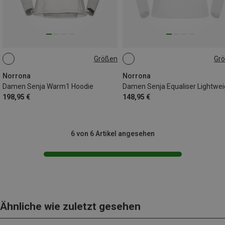
Größen
Gr
XS
S
M
L
XS
M
L
Norrona
Norrona
Damen Senja Warm1 Hoodie
198,95 €
148,95 €
6 von 6 Artikel angesehen
Ähnliche wie zuletzt gesehen