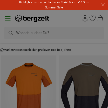
Highlights zum unschlagbaren Preis! Bis zu -60 % im
Summer Sale
Marken
Norrona
Bekleidung
Pullover, Hoodies, Shirts