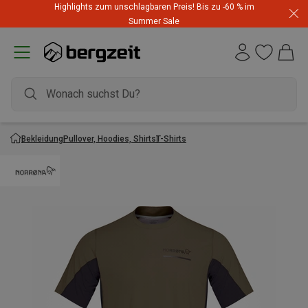
Highlights zum unschlagbaren Preis! Bis zu -60 % im
Summer Sale
Bekleidung
Pullover, Hoodies, Shirts
T-Shirts