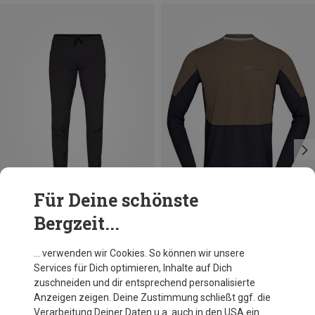
Für Deine schönste
Bergzeit...
Größen
Größen
S
M
XL
S
M
L
XL
Norrona
Norrona
… verwenden wir Cookies. So können wir unsere
Herren Senja Flex1 Trackster Hose
Herren Senja Equaliser Lightweight Longsleeve
Services für Dich optimieren, Inhalte auf Dich
218,95 €
148,95 €
zuschneiden und dir entsprechend personalisierte
Anzeigen zeigen. Deine Zustimmung schließt ggf. die
Verarbeitung Deiner Daten u.a. auch in den USA ein.