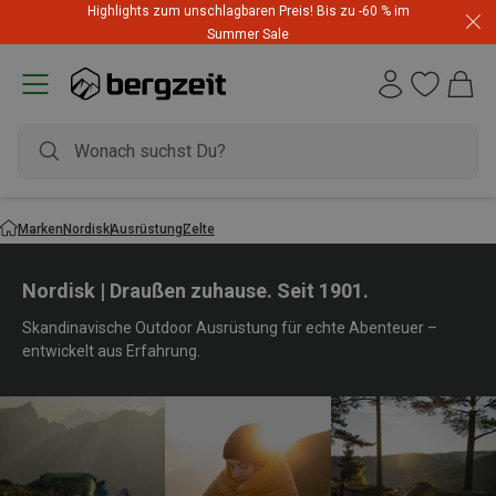
Highlights zum unschlagbaren Preis! Bis zu -60 % im
Summer Sale
Marken
Nordisk
Ausrüstung
Zelte
Nordisk | Draußen zuhause. Seit 1901.
Skandinavische Outdoor Ausrüstung für echte Abenteuer –
entwickelt aus Erfahrung.