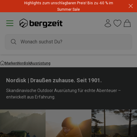
Highlights zum unschlagbaren Preis! Bis zu -60 % im
Summer Sale
Marken
Nordisk
Ausrüstung
Nordisk | Draußen zuhause. Seit 1901.
Skandinavische Outdoor Ausrüstung für echte Abenteuer –
entwickelt aus Erfahrung.