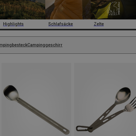
Highlights
Schlafsäcke
Zelte
mpingbesteck
Campinggeschirr