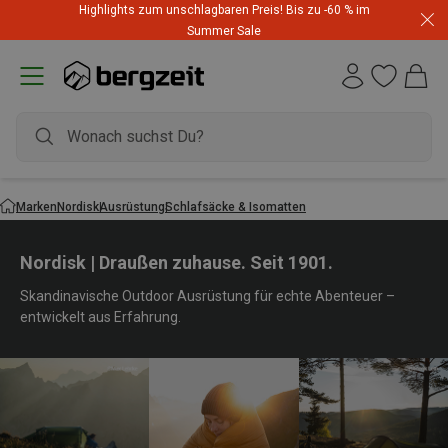
Highlights zum unschlagbaren Preis! Bis zu -60 % im
Summer Sale
Marken
Nordisk
Ausrüstung
Schlafsäcke & Isomatten
Nordisk | Draußen zuhause. Seit 1901.
Skandinavische Outdoor Ausrüstung für echte Abenteuer –
entwickelt aus Erfahrung.