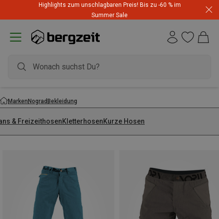
Highlights zum unschlagbaren Preis! Bis zu -60 % im
Summer Sale
Marken
Nograd
Bekleidung
ans & Freizeithosen
Kletterhosen
Kurze Hosen