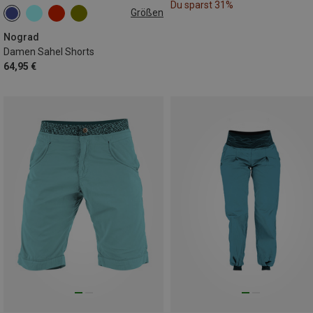
Du sparst 31%
Größen
XS
S
M
L
XL
Nograd
Damen Sahel Shorts
64,95 €