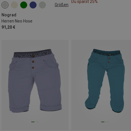
Du sparst 25%
Größen
XS
S
M
L
XL
XXL
Nograd
Herren Neo Hose
91,20 €