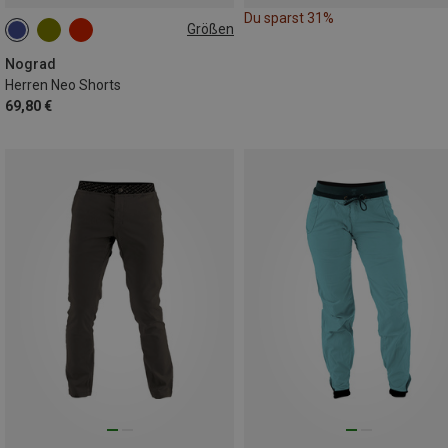
Du sparst 31%
Größen
S
M
XL
XXL
Nograd
Herren Neo Shorts
69,80 €