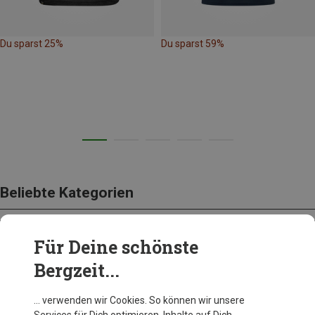
Du sparst 25%
Du sparst 59%
Beliebte Kategorien
Für Deine schönste
BEKLEIDUNG
Bergzeit...
… verwenden wir Cookies. So können wir unsere