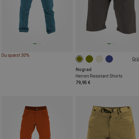
Du sparst 30%
Gr
S
M
XXL
Nograd
Herren Resistant Shorts
79,95 €