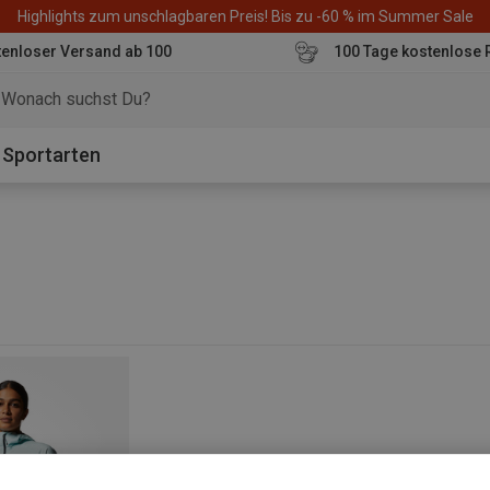
Highlights zum unschlagbaren Preis! Bis zu -60 % im Summer Sale
enloser Versand ab 100
100 Tage kostenlose 
o
Sportarten