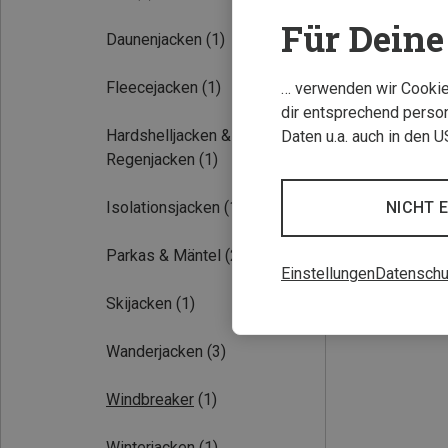
Für Deine 
Daunenjacken
(1)
Fleecejacken
(1)
… verwenden wir Cookies
dir entsprechend person
Hardshelljacken &
Daten u.a. auch in den 
Regenjacken
(1)
Du sparst 63%
NICHT 
Isolationsjacken
(1)
Parkas & Mäntel
(2)
Einstellungen
Datenschu
Skijacken
(1)
Wanderjacken
(3)
Windbreaker
(1)
Winterjacken
(1)