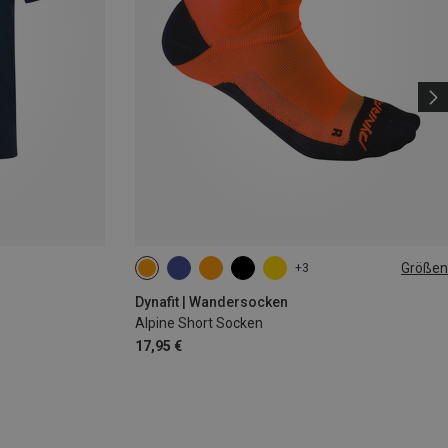
Größen
+3
35|36|37|38
39|40|41|42
43|44|45|46
Dynafit | Wandersocken
Alpine Short Socken
17,95 €