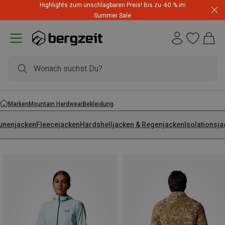
Highlights zum unschlagbaren Preis! Bis zu -60 % im
Summer Sale
Marken
Mountain Hardwear
Bekleidung
unenjacken
Fleecejacken
Hardshelljacken & Regenjacken
Isolationsj