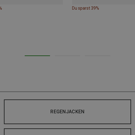
%
Du sparst 39%
REGENJACKEN