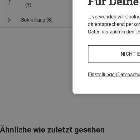
Für Deine 
(3)
… verwenden wir Cookies
Bekleidung
(8)
dir entsprechend person
Daten u.a. auch in den 
NICHT 
Du sparst 61%
Einstellungen
Datenschu
Ähnliche wie zuletzt gesehen