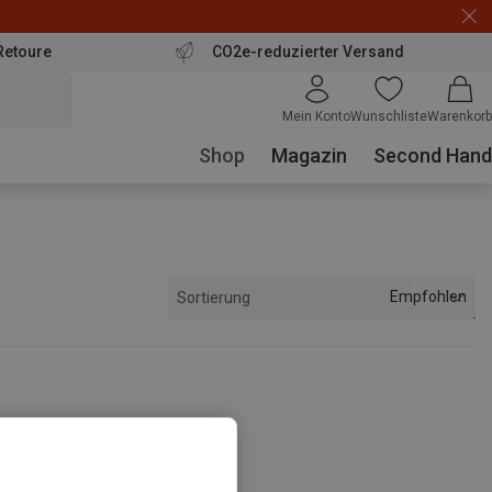
Retoure
CO2e-reduzierter Versand
Mein Konto
Wunschliste
Warenkorb
Shop
Magazin
Second Hand
Empfohlen
Sortierung