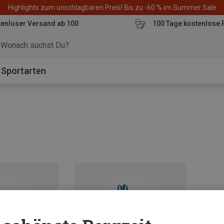
Highlights zum unschlagbaren Preis! Bis zu -60 % im Summer Sale
enloser Versand ab 100
100 Tage kostenlose 
o
Sportarten