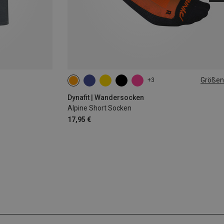
Größen
+3
35|36|37|38
39|40|41|42
43|44|45|46
Dynafit | Wandersocken
Alpine Short Socken
17,95 €