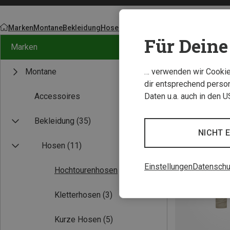
Marken
Montane
Bekleidung
Hosen
Für Deine 
Marken
… verwenden wir Cookies
Montane
dir entsprechend person
Daten u.a. auch in den 
Accessoires
Bekleidung
(35)
NICHT 
Hosen
(11)
Einstellungen
Datenschu
Hochtourenhosen
(2)
Kletterhosen
(3)
Kurze Hosen
(5)