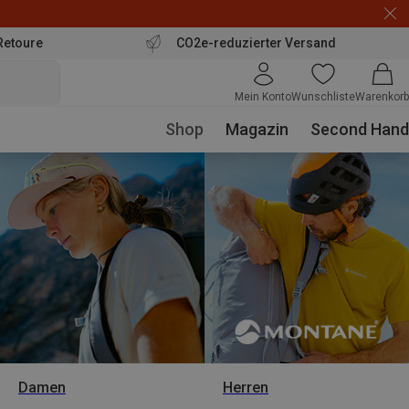
Retoure
CO2e-reduzierter Versand
Mein Konto
Wunschliste
Warenkorb
Shop
Magazin
Second Hand
Damen
Herren