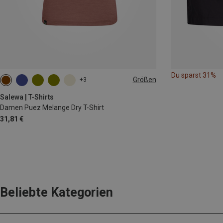
Du sparst 31%
Größen
+3
XS
S
M
L
XL
XXL
Salewa | T-Shirts
Damen Puez Melange Dry T-Shirt
31,81 €
Beliebte Kategorien