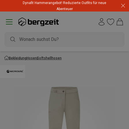
Dynafit Hammerangebot! Reduzierte Outfits für neue
Abenteuer
Bekleidung
Hosen
Softshellhosen