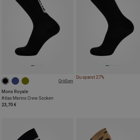
Du sparst 27%
Größen
35|36|37|38
39|40|41
42|43|44
Mons Royale
Atlas Merino Crew Socken
23,70 €