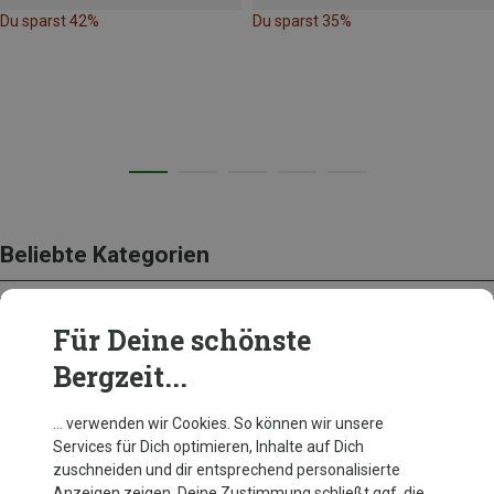
Du sparst 42%
Du sparst 35%
Beliebte Kategorien
Für Deine schönste
BEKLEIDUNG
Bergzeit...
… verwenden wir Cookies. So können wir unsere
Services für Dich optimieren, Inhalte auf Dich
zuschneiden und dir entsprechend personalisierte
Anzeigen zeigen. Deine Zustimmung schließt ggf. die