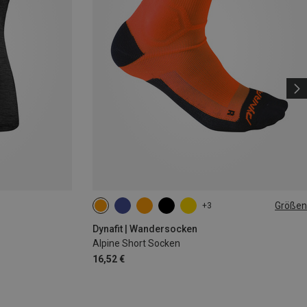
Größen
+3
35|36|37|38
39|40|41|42
43|44|45|46
Dynafit | Wandersocken
Alpine Short Socken
16,52 €