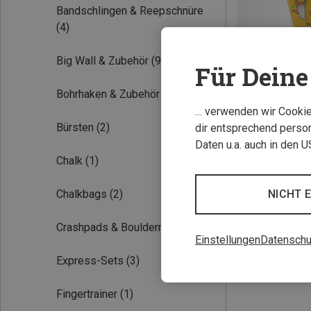
Bandschlingen & Reepschnüre
(4)
Big Wall & Zubehör
(9)
Für Deine 
Bohrhaken & Zubehör
(1)
… verwenden wir Cookies
Bürsten
(2)
dir entsprechend person
Du sparst 19%
Daten u.a. auch in den 
Chalk
(1)
NICHT 
Chalkbags
(2)
Crashpads & Bouldermatten
(1)
Einstellungen
Datenschu
Express-Sets
(3)
Fingertrainer
(1)