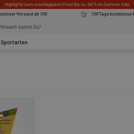
Highlights zum unschlagbaren Preis! Bis zu -60 % im Summer Sale
enloser Versand ab 100
100 Tage kostenlose 
o
Sportarten