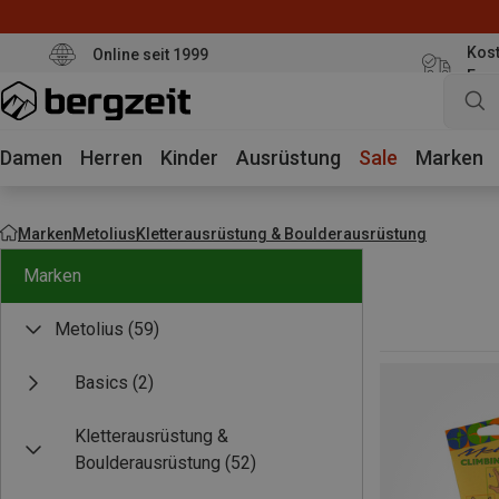
Kost
Online seit 1999
Eur
Damen
Herren
Kinder
Ausrüstung
Sale
Marken
Marken
Metolius
Kletterausrüstung & Boulderausrüstung
Marken
Metolius
(59)
Basics
(2)
Kletterausrüstung &
Boulderausrüstung
(52)