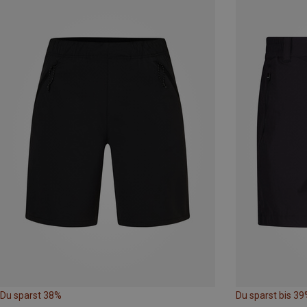
Du sparst 38%
Du sparst bis 39