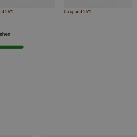
rst 26%
Du sparst 25%
sehen