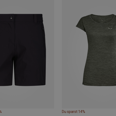
%
Du sparst 14%