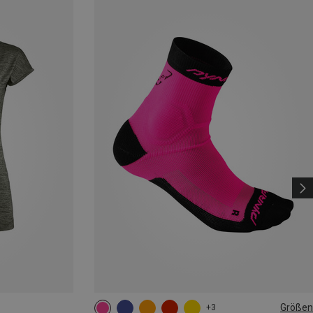
Größen
+3
35|36|37|38
39|40|41|42
43|44|45|46