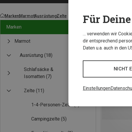
Für Deine 
Marken
Marmot
Ausrüstung
Zelte
Marken
… verwenden wir Cookies
dir entsprechend person
Marmot
Daten u.a. auch in den 
Ausrüstung
(18)
NICHT 
Schlafsäcke &
Isomatten
(7)
Einstellungen
Datenschu
Zelte
(11)
1-4-Personen-Zelte
(7)
Campingzelte
(5)